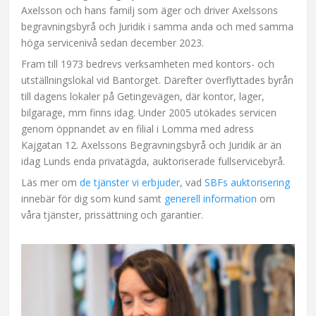
Axelsson och hans familj som äger och driver Axelssons
begravningsbyrå och Juridik i samma anda och med samma
höga servicenivå sedan december 2023.
Fram till 1973 bedrevs verksamheten med kontors- och
utställningslokal vid Bantorget. Därefter överflyttades byrån
till dagens lokaler på Getingevägen, där kontor, lager,
bilgarage, mm finns idag. Under 2005 utökades servicen
genom öppnandet av en filial i Lomma med adress
Kajgatan 12. Axelssons Begravningsbyrå och Juridik är än
idag Lunds enda privatägda, auktoriserade fullservicebyrå.
Läs mer om
de tjänster vi erbjuder
, vad
SBFs auktorisering
innebär för dig som kund samt
generell information
om
våra tjänster, prissättning och garantier.