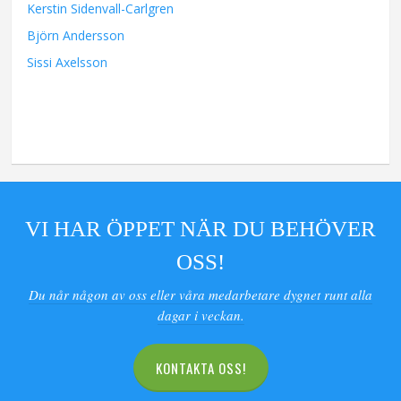
Kerstin Sidenvall-Carlgren
Björn Andersson
Sissi Axelsson
VI HAR ÖPPET NÄR DU BEHÖVER
OSS!
Du når någon av oss eller våra medarbetare dygnet runt alla
dagar i veckan.
KONTAKTA OSS!