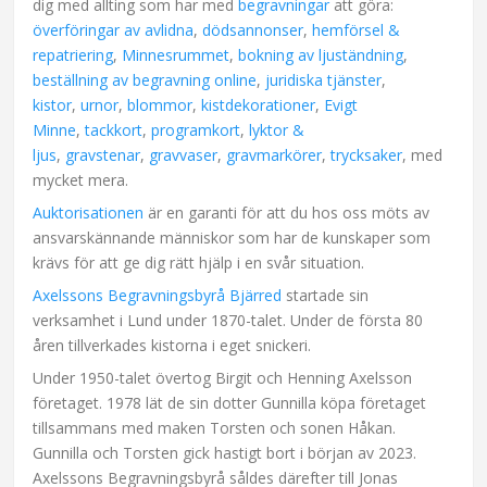
dig med allting som har med
begravningar
att göra:
överföringar av avlidna
,
dödsannonser
,
hemförsel &
repatriering
,
Minnesrummet
,
bokning av ljuständning
,
beställning av begravning online
,
juridiska tjänster
,
kistor
,
urnor
,
blommor
,
kistdekorationer
,
Evigt
Minne
,
tackkort
,
programkort
,
lyktor &
ljus
,
gravstenar
,
gravvaser
,
gravmarkörer
,
trycksaker
, med
mycket mera.
Auktorisationen
är en garanti för att du hos oss möts av
ansvarskännande människor som har de kunskaper som
krävs för att ge dig rätt hjälp i en svår situation.
Axelssons Begravningsbyrå Bjärred
startade sin
verksamhet i Lund under 1870-talet. Under de första 80
åren tillverkades kistorna i eget snickeri.
Under 1950-talet övertog Birgit och Henning Axelsson
företaget. 1978 lät de sin dotter Gunnilla köpa företaget
tillsammans med maken Torsten och sonen Håkan.
Gunnilla och Torsten gick hastigt bort i början av 2023.
Axelssons Begravningsbyrå såldes därefter till Jonas