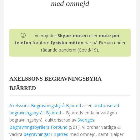
med omnejd
Vi erbjuder
Skype-möten
eller
möte per
telefon
förutom
fysiska möten
här på Firman under
rådande pandemi (Covid-19).
AXELSSONS BEGRAVNINGSBYRÅ
BJÄRRED
Axelssons Begravningsbyrå Bjärred
är en
auktoriserad
begravningsbyrå i Bjärred
– Bjärreds enda privatägda
begravningsbyrå, auktoriserad av
Sveriges
Begravningsbyråers Förbund
(SBF). Vi ordnar värdiga &
vackra
begravningar i Bjärred
med omnejd, samt hjälper